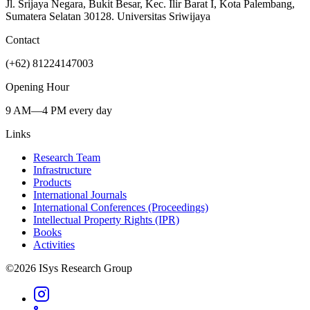
Jl. Srijaya Negara, Bukit Besar, Kec. Ilir Barat I, Kota Palembang,
Sumatera Selatan 30128. Universitas Sriwijaya
Contact
(+62) 81224147003
Opening Hour
9 AM—4 PM every day
Links
Research Team
Infrastructure
Products
International Journals
International Conferences (Proceedings)
Intellectual Property Rights (IPR)
Books
Activities
©
2026
ISys Research Group