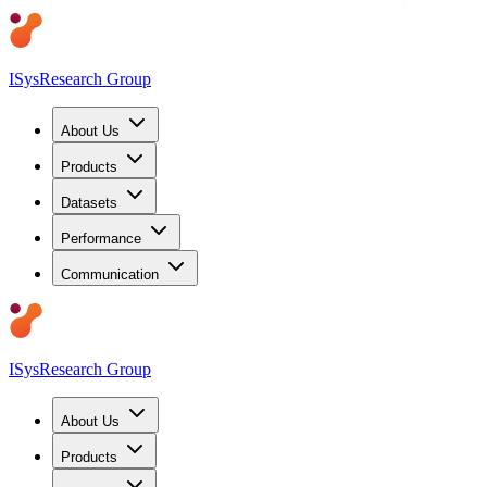
ISys
Research Group
About Us
Products
Datasets
Performance
Communication
ISys
Research Group
About Us
Products